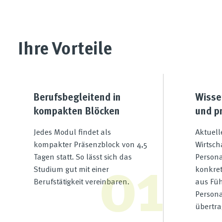
Ihre Vorteile
Berufsbegleitend in
Wissen
kompakten Blöcken
und p
Jedes Modul findet als
Aktuell
01
kompakter Präsenzblock von 4,5
Wirtsch
Tagen statt. So lässt sich das
Persona
Studium gut mit einer
konkre
Berufstätigkeit vereinbaren.
aus Fü
Person
übertra