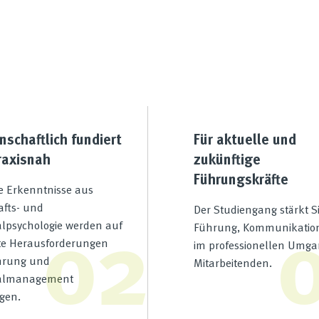
schaftlich fundiert
Für aktuelle und
raxisnah
zukünftige
Führungskräfte
e Erkenntnisse aus
02
afts- und
Der Studiengang stärkt Si
lpsychologie werden auf
Führung, Kommunikatio
te Herausforderungen
im professionellen Umga
hrung und
Mitarbeitenden.
almanagement
gen.