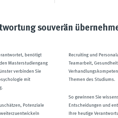
ntwortung souverän übernehm
rantwortet, benötigt
Recruiting und Persona
enden Masterstudiengang
Teamarbeit, Gesundhe
nster verbinden Sie
Verhandlungskompetenze
psychologie mit
Themen des Studiums.
g.
So gewinnen Sie wissens
zuschätzen, Potenziale
Entscheidungen und entw
 weiterzuentwickeln
Ihre heutige Verantwortu