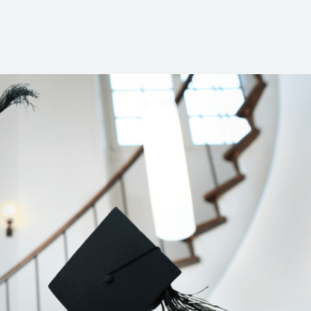
Christina Holle
„Das Studium an der Professional School hat 
meine persönliche und berufliche Entwicklun
ich die Verbindung von wissenschaftlicher Fu
den bereichernden Austausch mit Kommiliton:i
Erfahrungen ich viel lernen konnte.“