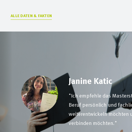
ALLE DATEN & FAKTEN
Janine Katic
allem der
"Ich empfehle das Masterst
Beruf persönlich und fachl
eigene
weiterentwickeln möchten 
verbinden möchten."