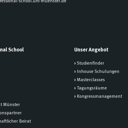
ofessional-school.uni-muenster.de
nal School
Unser Angebot
›
Studienfinder
›
Inhouse Schulungen
›
Masterclasses
›
Tagungsräume
›
Kongressmanagement
ät Münster
ionspartner
aftlicher Beirat