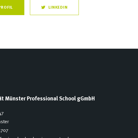
PROFIL
LINKEDIN
tät Münster Professional School gGmbH
47
ster
1707