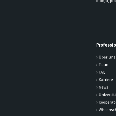
info(at)pr
Professio
›
Über uns
›
Team
›
FAQ
›
Karriere
›
News
›
Universit
›
Kooperat
›
Wissensch