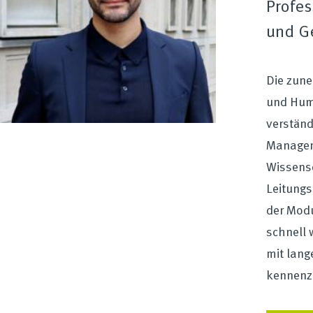
Profes
und Ge
Die zun
und Huma
verständ
Managem
Wissens
Leitungs
der Modu
schnell 
mit lang
kennenzu