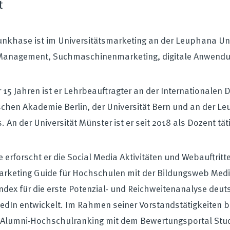
t
unkhase ist im Universitätsmarketing an der Leuphana Univ
Management, Suchmaschinenmarketing, digitale Anwendun
r 15 Jahren ist er Lehrbeauftragter an der International
chen Akademie Berlin, der Universität Bern und an der Le
. An der Universität Münster ist er seit 2018 als Dozent tät
e erforscht er die Social Media Aktivitäten und Webauftrit
rketing Guide für Hochschulen mit der Bildungsweb Medi
ndex für die erste Potenzial- und Reichweitenanalyse de
edIn entwickelt. Im Rahmen seiner Vorstandstätigkeiten 
s Alumni-Hochschulranking mit dem Bewertungsportal St