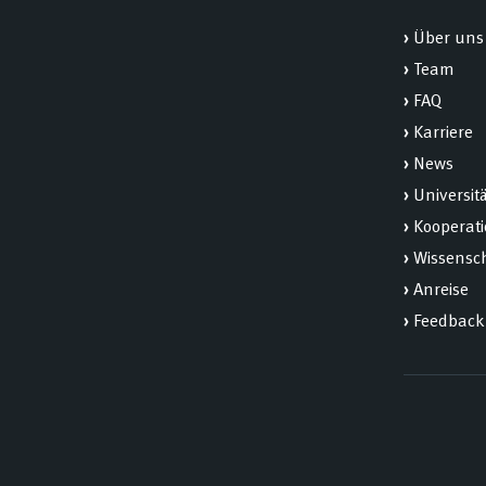
›
Über uns
›
Team
›
FAQ
›
Karriere
›
News
›
Universit
›
Kooperat
›
Wissensch
›
Anreise
›
Feedback