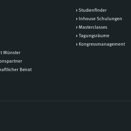
›
Studienfinder
›
Inhouse Schulungen
›
Masterclasses
›
Tagungsräume
›
Kongressmanagement
ät Münster
ionspartner
aftlicher Beirat