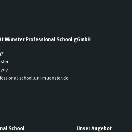
tät Münster Professional School gGmbH
47
ster
1707
ofessional-school.uni-muenster.de
nal School
Unser Angebot