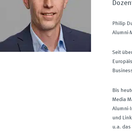
Dozen
Philip D
Alumni-
Seit übe
Europäis
Business
Bis heut
Media Ma
Alumni-I
und Link
u.a. da