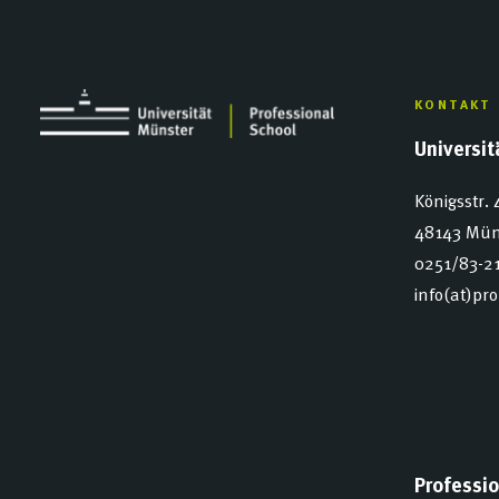
KONTAKT
Universi
Königsstr. 
48143 Mün
0251/83-2
info(at)pr
Professio