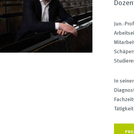
Dozen
Jun.-Pro
Arbeitse
Mitarbei
Schäpers
Studiere
In seine
Diagnost
Fachzeit
Tätigkei
PRO