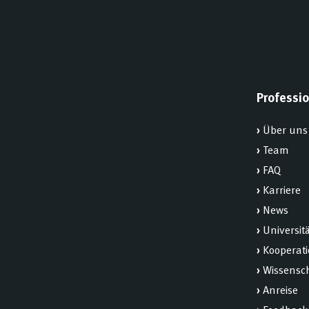
Professio
›
Über uns
›
Team
›
FAQ
›
Karriere
›
News
›
Universit
›
Kooperat
›
Wissensch
›
Anreise