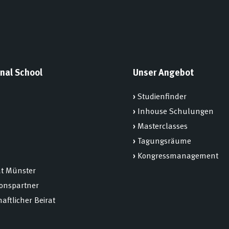
nal School
Unser Angebot
›
Studienfinder
›
Inhouse Schulungen
›
Masterclasses
›
Tagungsräume
›
Kongressmanagement
ät Münster
ionspartner
aftlicher Beirat