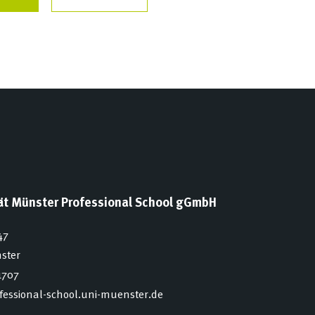
tät Münster Professional School gGmbH
47
ster
1707
ofessional-school.uni-muenster.de