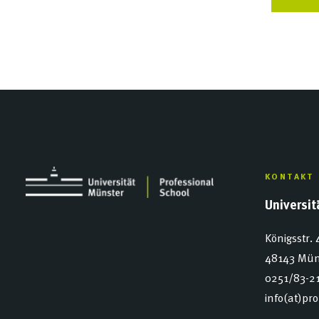
KONTAKT
Universi
Königsstr. 
48143 Mün
0251/83-2
info(at)pr