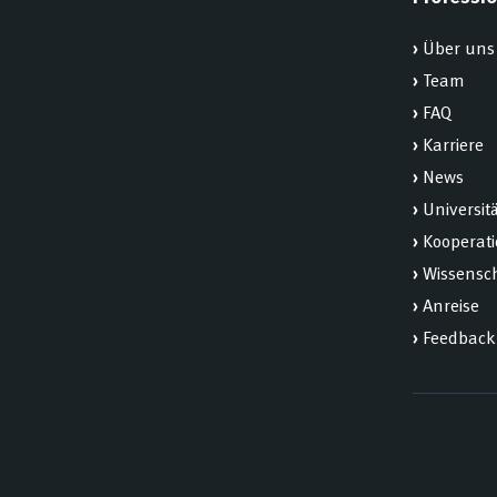
›
Über uns
›
Team
›
FAQ
›
Karriere
›
News
›
Universit
›
Kooperat
›
Wissensch
›
Anreise
›
Feedback