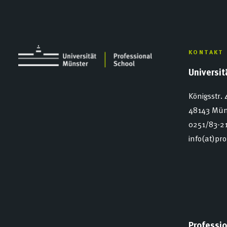
KONTAKT
Universi
Königsstr. 
48143 Mün
0251/83-2
info(at)pr
Professio