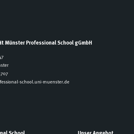
tät Münster Professional School gGmbH
47
ster
1707
ofessional-school.uni-muenster.de
nal School
Unser Angebot