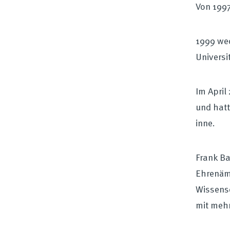
Von 1997
1999 wec
Universi
Im April
und hat
inne.
Frank Ba
Ehrenämt
Wissensc
mit mehr