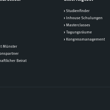
›
Studienfinder
›
Inhouse Schulungen
›
Masterclasses
›
Tagungsräume
›
Kongressmanagement
ät Münster
ionspartner
aftlicher Beirat