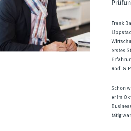
Prüfun
Frank Ba
Lippstad
Wirtscha
erstes S
Erfahrun
Rödl & P
Schon wä
er im Ok
Business
tätig war