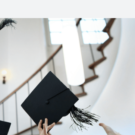
Gemma Russo-Bierke
"Die Entscheidung, mit Ende 30, zwei kleinen 
herausfordernden Geschäftsführungsaufgabe
aufzunehmen, habe ich bis heute nicht bereut
berufsbegleitende Masterstudiengang hat mic
Alltag kontinuierlich bereichert und mir den N
im professionellen Vereinsmanagement erhebli