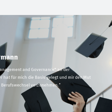
ermann
Management and Governance“ an der
 hat für mich die Basis gelegt und mir den Mut
n Berufswechsel vorzunehmen."