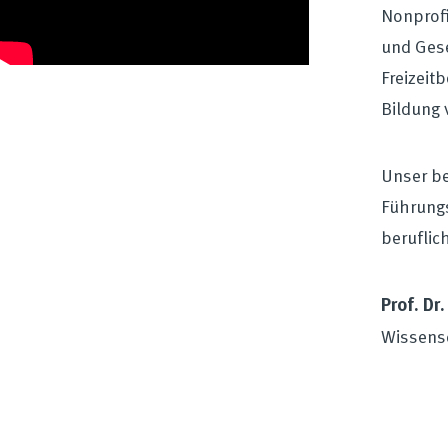
Nonprofi
und Gese
Freizeit
Bildung 
Unser be
Führungs
beruflic
Prof. Dr
Wissens