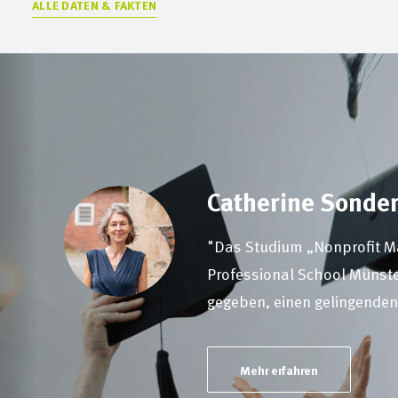
ALLE DATEN & FAKTEN
Catherine Sond
, eine
"Das Studium „Nonprofit 
ig bin."
Professional School Münster
gegeben, einen gelingende
Mehr erfahren