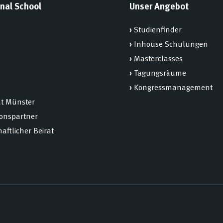
nal School
Unser Angebot
›
Studienfinder
›
Inhouse Schulungen
›
Masterclasses
›
Tagungsräume
›
Kongressmanagement
ät Münster
ionspartner
aftlicher Beirat