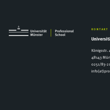
KONTAKT
Universi
Königsstr. 
48143 Mün
0251/83-2
info(at)pr