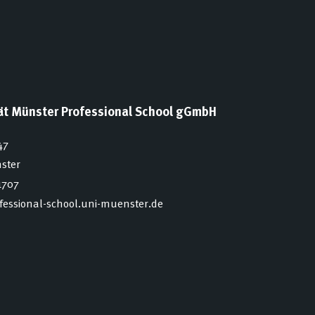
tät Münster Professional School gGmbH
47
ster
1707
ofessional-school.uni-muenster.de