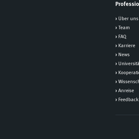
Professio
›
Über uns
›
Team
›
FAQ
›
Karriere
›
News
›
Universit
›
Kooperat
›
Wissensch
›
Anreise
›
Feedback