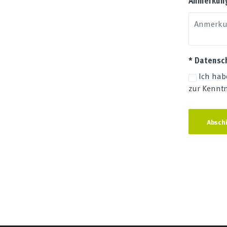
Anmerkun
* Datensc
Ich hab
zur Kennt