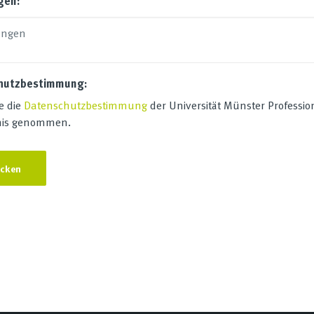
gen:
hutzbestimmung:
e die
Datenschutzbestimmung
der Universität Münster Professio
nis genommen.