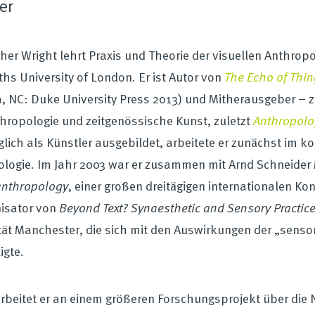
er
her Wright lehrt Praxis und Theorie der visuellen Anthro
hs University of London. Er ist Autor von
The Echo of Thin
 NC: Duke University Press 2013) und Mitherausgeber – 
hropologie und zeitgenössische Kunst, zuletzt
Anthropolog
lich als Künstler ausgebildet, arbeitete er zunächst im 
logie. Im Jahr 2003 war er zusammen mit Arnd Schneider
anthropology
, einer großen dreitägigen internationalen Ko
nisator von
Beyond Text? Synaesthetic and Sensory Practic
tät Manchester, die sich mit den Auswirkungen der „senso
igte.
arbeitet er an einem größeren Forschungsprojekt über die N