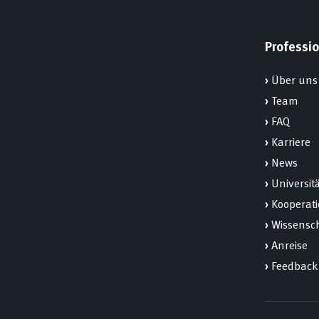
Professio
›
Über uns
›
Team
›
FAQ
›
Karriere
›
News
›
Universit
›
Kooperat
›
Wissensch
›
Anreise
›
Feedback