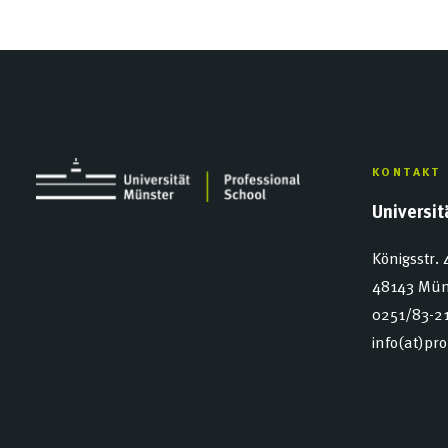
KONTAKT
Universi
Königsstr. 
48143 Mün
0251/83-2
info(at)pr