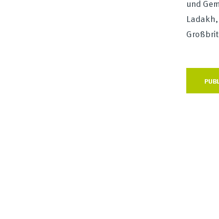
und Geme
Ladakh, 
Großbrit
PUBL