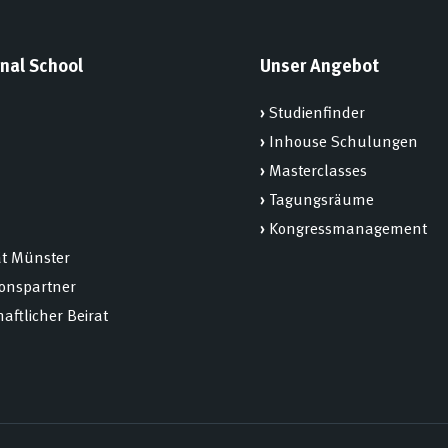
nal School
Unser Angebot
›
Studienfinder
›
Inhouse Schulungen
›
Masterclasses
›
Tagungsräume
›
Kongressmanagement
ät Münster
ionspartner
aftlicher Beirat