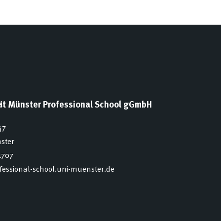
tät Münster Professional School gGmbH
47
ster
1707
ofessional-school.uni-muenster.de