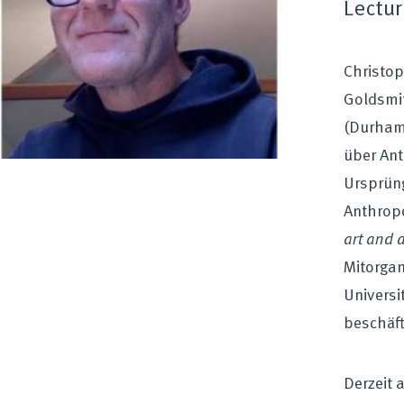
Lectur
Christop
Goldsmit
(Durham,
über Ant
Ursprüng
Anthropo
art and 
Mitorga
Universi
beschäft
Derzeit 